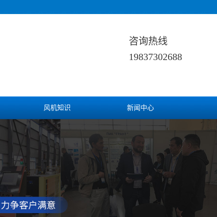
咨询热线
19837302688
风机知识
新闻中心