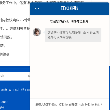
服务工作中，化身“私人管家”，为客户提供售后全流程服
在线客服
时内较快响应，2小时内准确答复，24小时内解决问题。
欢迎您的咨询，期待为您服务!
件，后凭借相关票据公司给予报销。
您好呀～很高兴为您服务！😊 有什么问
馈问题。
题都可以跟我说哦。
转。
您还在吗？不方便沟通可留下
【联系方
供终身
式或微信】
，我们后续回访。✨
中心
|
联系我们
|
网站地图
|
心风机,高压风机,烘干风机等相关产品,广泛应用于除尘,输送,烘干,化工等
3888
3号