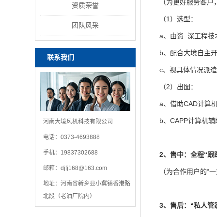
（为更好服务客户，公
资质荣誉
（1）选型：
团队风采
a、由资 深工程技术
b、配合大境自主开发
联系我们
c、视具体情况派遣专
（2）出图：
a、借助CAD计算机
b、CAPP计算机辅
河南大境风机科技有限公司
电话：0373-4693888
手机：19837302688
2、售中：全程“跟
邮箱：
djfj168@163.com
（为合作用户的“一对
地址：河南省新乡县小冀镇香港路
北段（老油厂院内）
3、售后：“私人管