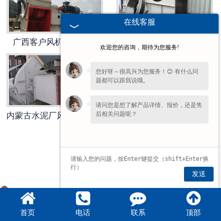
在线客服
广西客户风机安装现场
钢厂用风机改造案例
欢迎您的咨询，期待为您服务!
您好呀～很高兴为您服务！😊 有什么问
题都可以跟我说哦。
请问您是想了解产品详情、报价，还是售
后相关问题呢？
内蒙古水泥厂风机改造项目
23F锅炉风机改造案例
发送
豫公网安备 41072102000703号
首页
电话
联系
顶部