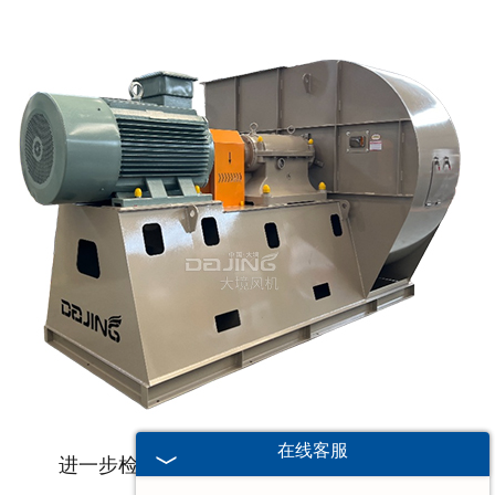
在线客服
进一步检查发现，寿命长的风机在选材上更经得