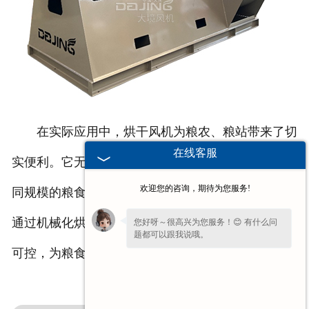
在实际应用中，烘干风机为粮农、粮站带来了切
在线客服
实便利。它无需依赖大面积晾晒场地，可灵活适配不
欢迎您的咨询，期待为您服务!
同规模的粮食处理需求，降低人工成本与时间成本。
通过机械化烘干流程，从潮粮到干粮的转化过程更加
您好呀～很高兴为您服务！😊 有什么问
题都可以跟我说哦。
可控，为粮食安全筑牢一道可靠防线。
如果您现在不方便电话，您留个
【微信】
吧，咱们微信上聊！