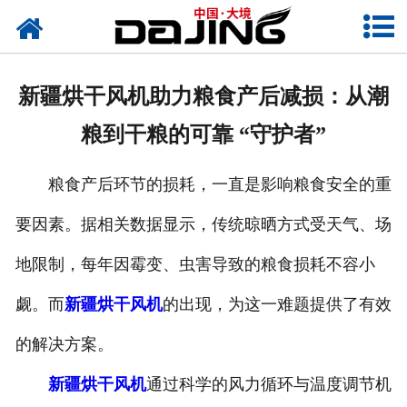
网站首页
关于大境
新疆烘干风机助力粮食产后减损：从潮
产品中心
粮到干粮的可靠 “守护者”
应用案例
粮食产后环节的损耗，一直是影响粮食安全的重
服务支持
要因素。据相关数据显示，传统晾晒方式受天气、场
风机知识
地限制，每年因霉变、虫害导致的粮食损耗不容小
新闻中心
觑。而
新疆烘干风机
的出现，为这一难题提供了有效
的解决方案。
联系我们
新疆烘干风机
通过科学的风力循环与温度调节机