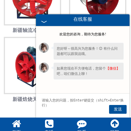
新疆锅炉风机
在线客服
新疆烘干风机
新疆轴流冷却风机
新疆大风量轴流风机
欢迎您的咨询，期待为您服务!
新疆水泥风机
您好呀～很高兴为您服务！😊 有什么问
题都可以跟我说哦。
新疆窑炉风机
如果您现在不方便电话，您留个
【微信】
新疆造纸风机
吧，咱们微信上聊！
新疆化工风机
新疆焙烧天车风机
新疆炮筒风机
发送
新疆风机配件