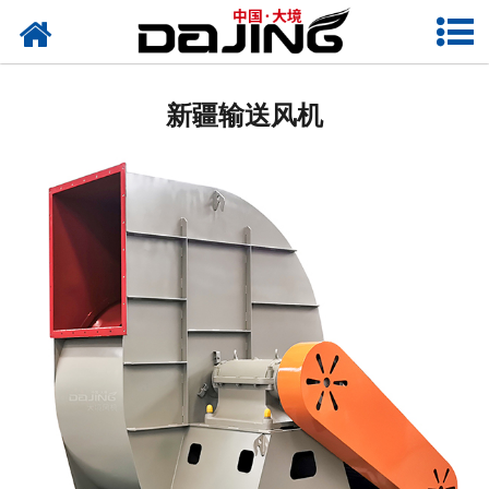
网站首页
新疆离心风机
新疆输送风机
新疆洗车风机
新疆除尘风机
新疆高压风机
新疆轴流风机
新疆输送风机
新疆保温风机
新疆通风风机