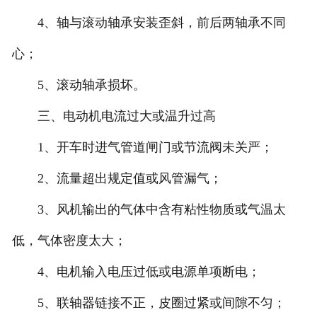
4、轴与滚动轴承安装歪斜，前后两轴承不同
心；
5、滚动轴承损坏。
三、电动机电流过大或温升过高
1、开车时进气管道闸门或节流阀未关严；
2、流量超出规定值或风管漏气；
3、风机输出的气体中含有粘性物质或气温太
低，气体密度太大；
4、电机输入电压过低或电源单项断电；
5、联轴器链接不正，皮圈过紧或间隙不匀；